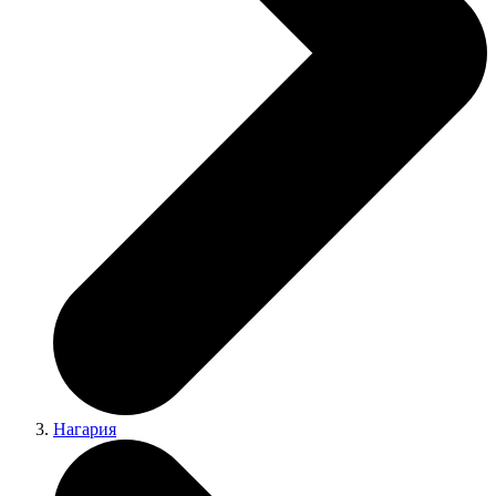
Нагария