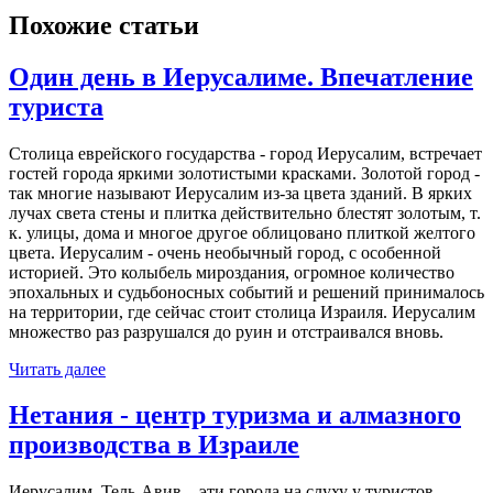
Похожие статьи
Один день в Иерусалиме. Впечатление
туриста
Столица еврейского государства - город Иерусалим, встречает
гостей города яркими золотистыми красками. Золотой город -
так многие называют Иерусалим из-за цвета зданий. В ярких
лучах света стены и плитка действительно блестят золотым, т.
к. улицы, дома и многое другое облицовано плиткой желтого
цвета. Иерусалим - очень необычный город, с особенной
историей. Это колыбель мироздания, огромное количество
эпохальных и судьбоносных событий и решений принималось
на территории, где сейчас стоит столица Израиля. Иерусалим
множество раз разрушался до руин и отстраивался вновь.
Читать далее
Нетания - центр туризма и алмазного
производства в Израиле
Иерусалим, Тель-Авив – эти города на слуху у туристов,