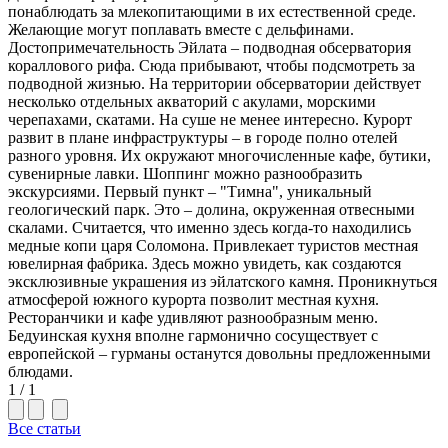
понаблюдать за млекопитающими в их естественной среде.
Желающие могут поплавать вместе с дельфинами.
Достопримечательность Эйлата – подводная обсерватория
кораллового рифа. Сюда прибывают, чтобы подсмотреть за
подводной жизнью. На территории обсерватории действует
несколько отдельных акваторий с акулами, морскими
черепахами, скатами. На суше не менее интересно. Курорт
развит в плане инфраструктуры – в городе полно отелей
разного уровня. Их окружают многочисленные кафе, бутики,
сувенирные лавки. Шоппинг можно разнообразить
экскурсиями. Первый пункт – "Тимна", уникальный
геологический парк. Это – долина, окруженная отвесными
скалами. Считается, что именно здесь когда-то находились
медные копи царя Соломона. Привлекает туристов местная
ювелирная фабрика. Здесь можно увидеть, как создаются
эксклюзивные украшения из эйлатского камня. Проникнуться
атмосферой южного курорта позволит местная кухня.
Ресторанчики и кафе удивляют разнообразным меню.
Бедуинская кухня вполне гармонично сосуществует с
европейской – гурманы останутся довольны предложенными
блюдами.
1 / 1
Все статьи