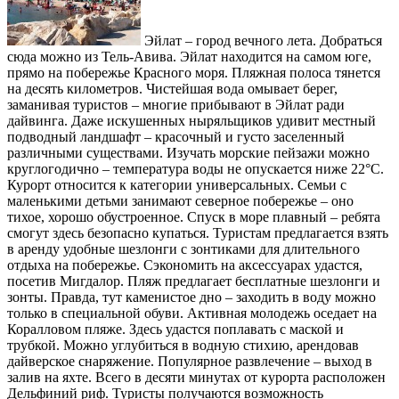
Эйлат – город вечного лета. Добраться
сюда можно из Тель-Авива. Эйлат находится на самом юге,
прямо на побережье Красного моря. Пляжная полоса тянется
на десять километров. Чистейшая вода омывает берег,
заманивая туристов – многие прибывают в Эйлат ради
дайвинга. Даже искушенных ныряльщиков удивит местный
подводный ландшафт – красочный и густо заселенный
различными существами. Изучать морские пейзажи можно
круглогодично – температура воды не опускается ниже 22°C.
Курорт относится к категории универсальных. Семьи с
маленькими детьми занимают северное побережье – оно
тихое, хорошо обустроенное. Спуск в море плавный – ребята
смогут здесь безопасно купаться. Туристам предлагается взять
в аренду удобные шезлонги с зонтиками для длительного
отдыха на побережье. Сэкономить на аксессуарах удастся,
посетив Мигдалор. Пляж предлагает бесплатные шезлонги и
зонты. Правда, тут каменистое дно – заходить в воду можно
только в специальной обуви. Активная молодежь оседает на
Коралловом пляже. Здесь удастся поплавать с маской и
трубкой. Можно углубиться в водную стихию, арендовав
дайверское снаряжение. Популярное развлечение – выход в
залив на яхте. Всего в десяти минутах от курорта расположен
Дельфиний риф. Туристы получаются возможность