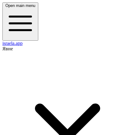
Open main menu
israela.app
Явне