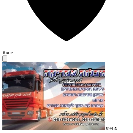
Явне
999 ₪