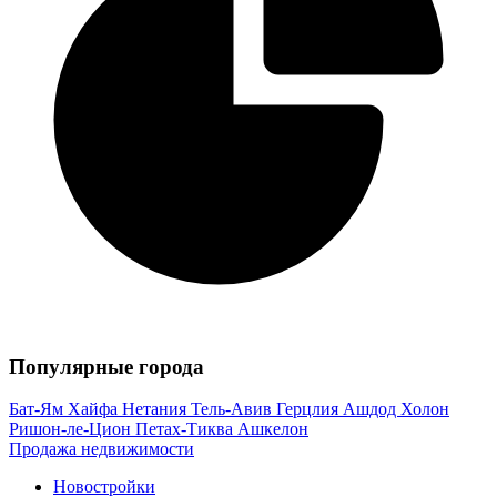
Популярные города
Бат-Ям
Хайфа
Нетания
Тель-Авив
Герцлия
Ашдод
Холон
Ришон-ле-Цион
Петах-Тиква
Ашкелон
Продажа недвижимости
Новостройки