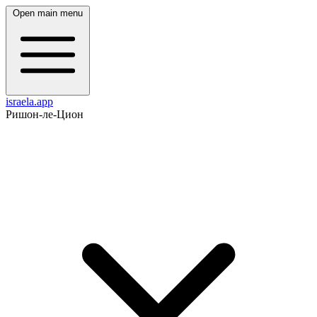
Open main menu
israela.app
Ришон-ле-Цион