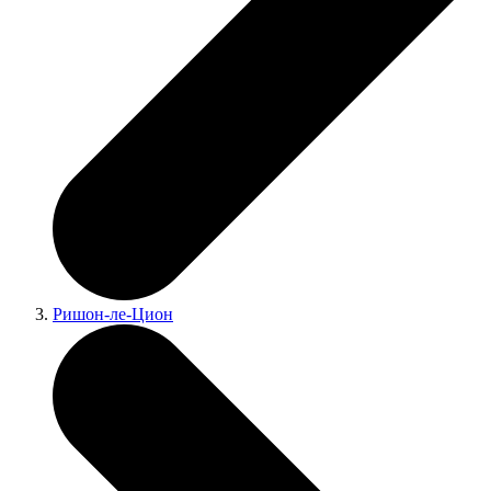
Ришон-ле-Цион