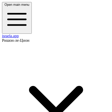
Open main menu
israela.app
Ришон-ле-Цион