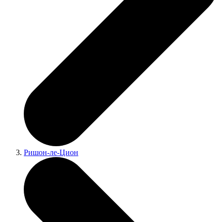
Ришон-ле-Цион