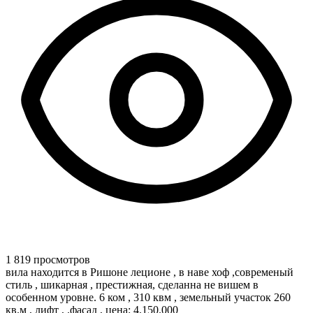
1 819 просмотров
вила находится в Ришоне леционе , в наве хоф ,современый
стиль , шикарная , престижная, сделанна не вишем в
особенном уровне. 6 ком , 310 квм , земельный участок 260
кв.м , лифт , .фасад , цена: 4.150.000