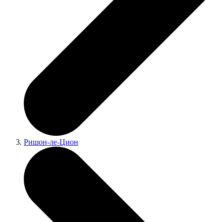
Ришон-ле-Цион