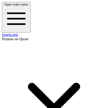
Open main menu
israela.app
Ришон-ле-Цион