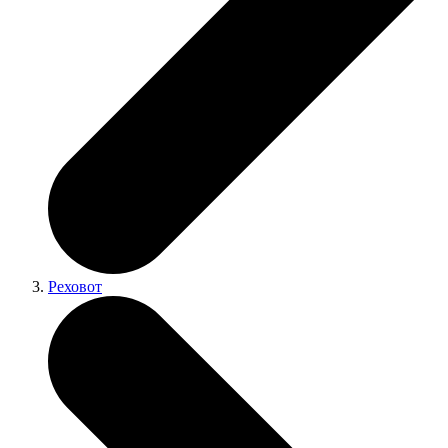
Реховот