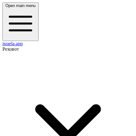
Open main menu
israela.app
Реховот