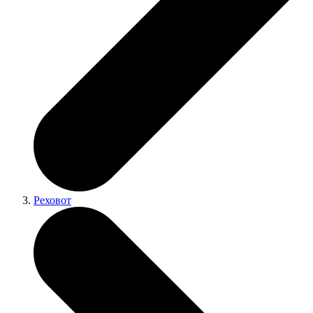
Реховот