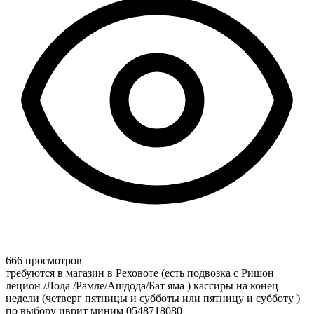
666 просмотров
требуются в магазин в Реховоте (есть подвозка с Ришон
лецион /Лода /Рамле/Ашдода/Бат яма ) кассиры на конец
недели (четверг пятницы и субботы или пятницу и субботу )
по выбору иврит миним 0548718080