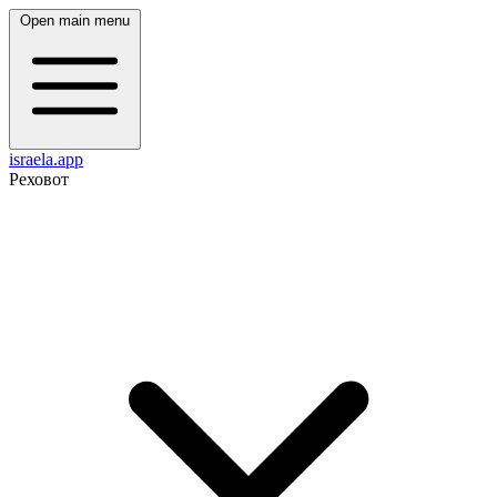
Open main menu
israela.app
Реховот