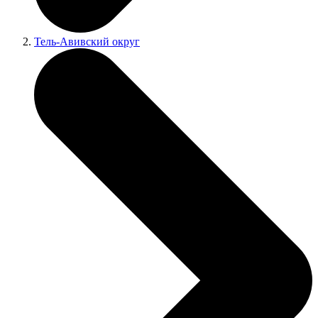
Тель-Авивский округ