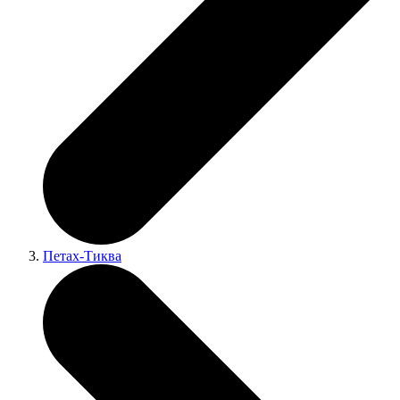
Петах-Тиква