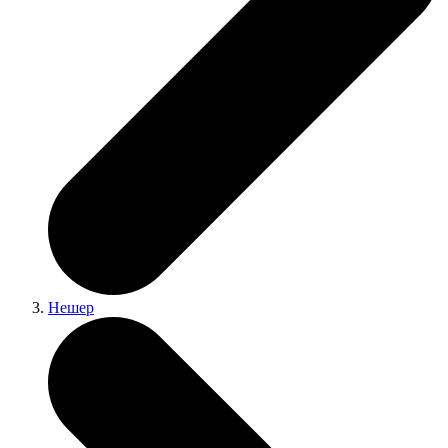
Нешер