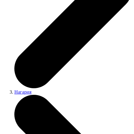
Нагария