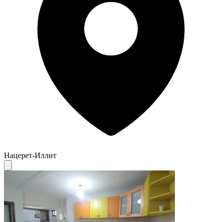
Нацерет-Иллит