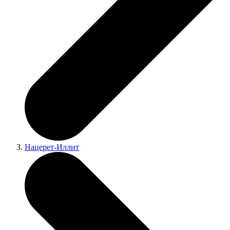
Нацерет-Иллит