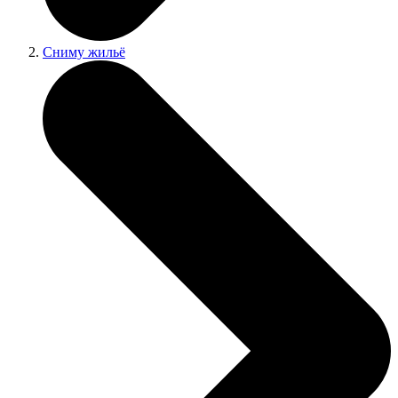
Сниму жильё