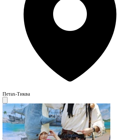
Петах-Тиква