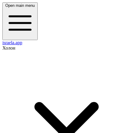
Open main menu
israela.app
Холон