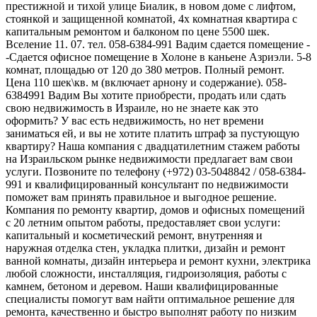
престижной и тихой улице Биалик, в новом доме с лифтом,
стоянкой и защищенной комнатой, 4х комнатная квартира с
капитальным ремонтом и балконом по цене 5500 шек.
Вселение 11. 07. тел. 058-6384-991 Вадим сдается помещение -
-Сдается офисное помещение в Холоне в каньене Азриэли. 5-8
комнат, площадью от 120 до 380 метров. Полный ремонт.
Цена 110 шек\кв. м (включает арнону и содержание). 058-
6384991 Вадим Вы хотите приобрести, продать или сдать
свою недвижимость в Израиле, но не знаете как это
оформить? У вас есть недвижимость, но нет времени
заниматься ей, и вы не хотите платить штраф за пустующую
квартиру? Наша компания с двадцатилетним стажем работы
на Израильском рынке недвижимости предлагает вам свои
услуги. Позвоните по телефону (+972) 03-5048842 / 058-6384-
991 и квалифицированный консультант по недвижимости
поможет вам принять правильное и выгодное решение.
Компания по ремонту квартир, домов и офисных помещений
с 20 летним опытом работы, предоставляет свои услуги:
капитальный и косметический ремонт, внутренняя и
наружная отделка стен, укладка плитки, дизайн и ремонт
ванной комнаты, дизайн интерьера и ремонт кухни, электрика
любой сложности, инсталляция, гидроизоляция, работы с
камнем, бетоном и деревом. Наши квалифицированные
специалисты помогут вам найти оптимальное решение для
ремонта, качественно и быстро выполнят работу по низким