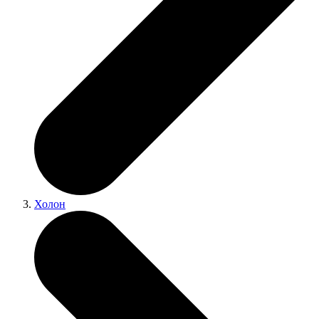
Холон