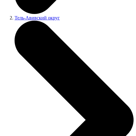
Тель-Авивский округ