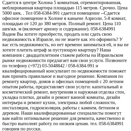
Сдается в центре Холона 5 комнатная, отремонтированная,
меблированная квартира площадью 115 метров. Срочно. Цена
5000 шек. . Тел 058-6384-991 сдается помещение --Сдается
офисное помещение в Холоне в каньене Азриэли. 5-8 комнат,
площадью от 120 до 380 метров. Полный ремонт. Цена 110
шек\кв. м (включает арнону и содержание). 058-6384991
Вадим Вы хотите приобрести, продать или сдать свою
недвижимость в Израиле, но не знаете как это оформить? У
вас есть недвижимость, но нет времени заниматься ей, и вы не
хотите платить штраф за пустующую квартиру? Наша
компания с двадцатилетним стажем работы на Израильском
рынке недвижимости предлагает вам свои услуги. Позвоните
по телефону (+972) 03-5048842 / 058-6384-991 и
квалифицированный консультант по недвижимости поможет
вам принять правильное и выгодное решение. Компания по
ремонту квартир, домов и офисных помещений с 20 летним
опытом работы, предоставляет свои услуги: капитальный и
косметический ремонт, внутренняя и наружная отделка стен,
укладка плитки, дизайн и ремонт ванной комнаты, дизайн
интерьера и ремонт кухни, электрика любой сложности,
инсталляция, гидроизоляция, работы с камнем, бетоном и
деревом. Наши квалифицированные специалисты помогут
вам найти оптимальное решение для ремонта, качественно и
быстро выполнят работу по низким ценам. тел. 058-6384991
говорим по русски.