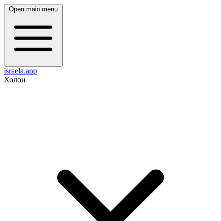
Open main menu
israela.app
Холон