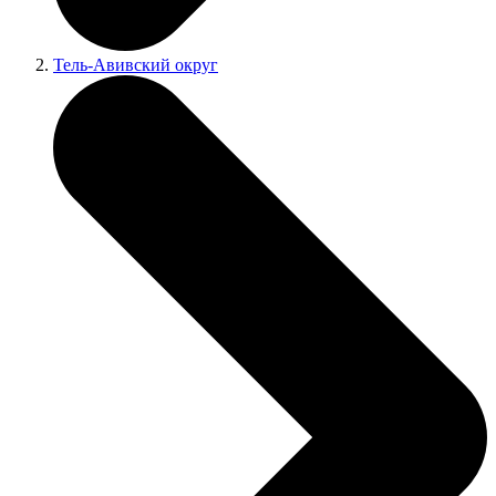
Тель-Авивский округ