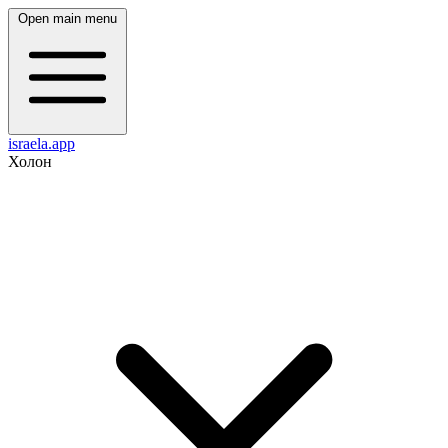
Open main menu
israela.app
Холон