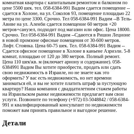
комнатная квартира с капитальным ремонтом и балконом по
цене 5500 шек. тел. 058-6384-991 Вадим сдается помещение --
сдается в Холоне, на ул. Соколов 93, помещение площадью 22
метра по цене 3300. Срочно. Тел 058-6384-991 Вадим --В Тель-
Авиве на ул. Аленби сдается помещение 60 метров +20
метров+санузел, подходит под магазин или офис. Цена 18000.
Срочно. Тел 058-6384-991 Вадим --Сдаются в Ришон Леционе
в новой промзоне офисные помещения от 30-600 метров.
Лифт. Стоянка. Цена 60-75 шек. Тел. 058-6384-991 Вадим --
Сдается офисное помещение в Холоне в каньене Азриэли. 5-8
комнат, площадью от 120 до 380 метров. Полный ремонт.
Цена 110 шек\кв. м (включает арнону и содержание). 058-
6384991 Вадим Вы хотите приобрести, продать или сдать
свою недвижимость в Израиле, но не знаете как это
оформить? У вас есть недвижимость, но нет времени
заниматься ей, и вы не хотите платить штраф за пустующую
квартиру? Наша компания с двадцатилетним стажем работы
на Израильском рынке недвижимости предлагает вам свои
услуги. Позвоните по телефону (+972) 03-5048842 / 058-6384-
991 и квалифицированный консультант по недвижимости
поможет вам принять правильное и выгодное решение.
Детали