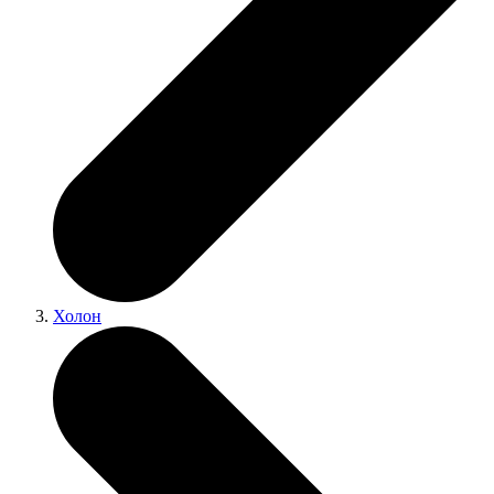
Холон