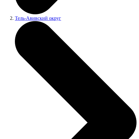
Тель-Авивский округ