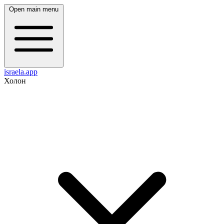
Open main menu
israela.app
Холон