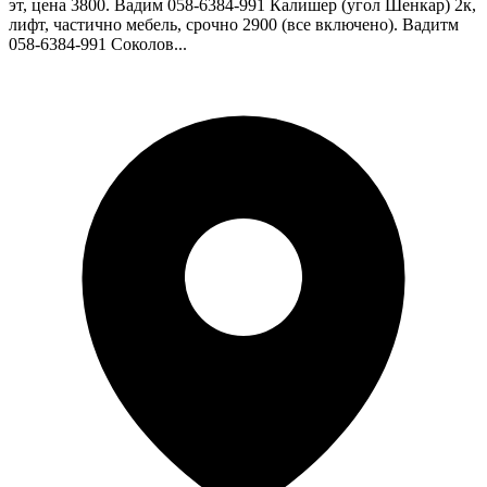
эт, цена 3800. Вадим 058-6384-991 Калишер (угол Шенкар) 2к,
лифт, частично мебель, срочно 2900 (все включено). Вадитм
058-6384-991 Соколов...