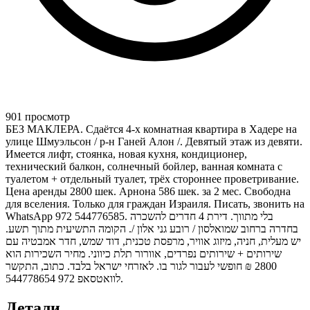
901 просмотр
БЕЗ МАКЛЕРА. Сдаётся 4-х комнатная квартира в Хадере на
улице Шмуэльсон / р-н Ганей Алон /. Девятый этаж из девяти.
Имеется лифт, стоянка, новая кухня, кондиционер,
технический балкон, солнечный бойлер, ванная комната с
туалетом + отдельный туалет, трёх стороннее проветривание.
Цена аренды 2800 шек. Арнона 586 шек. за 2 мес. Свободна
для вселения. Только для граждан Израиля. Писать, звонить на
WhatsApp 972 544776585. בלי מתווך. דירת 4 חדרים להשכרה
בחדרה ברחוב שמואלסון / רובע גני אלון /. הקומה התשיעית מתוך תשע.
יש מעלית, חניה, מיזוג אוויר, מרפסת טכנית, דוד שמש, חדר אמבטיה עם
שירותים + שירותים נפרדים, אוורור תלת כיווני. מחיר השכירות הוא
2800 ₪ חופשי לעבור לגור בו. לאזרחי ישראל בלבד. כתוב, התקשר
לוואטסאפ 972 544778654.
Детали