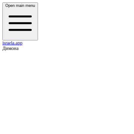
Open main menu
israela.app
Димона