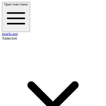
Open main menu
israela.app
Ашкелон