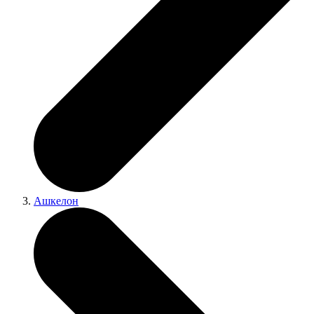
Ашкелон