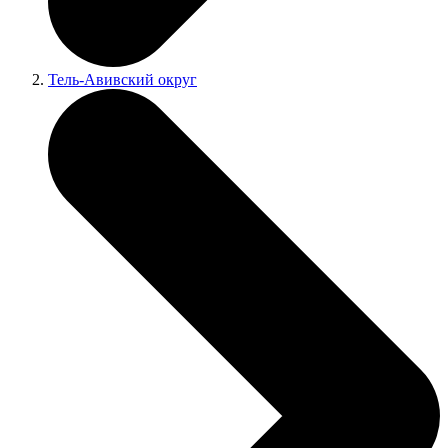
Тель-Авивский округ