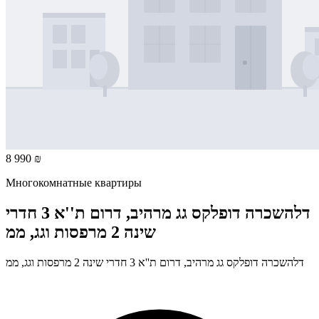
8 990 ₪
Многокомнатные квартиры
דלהשכרה דופלקס גג מרהיב, דרום ת''א 3 חדרי
שינה 2 מרפסות וגג, ממ
דלהשכרה דופלקס גג מרהיב, דרום ת''א 3 חדרי שינה 2 מרפסות וגג, ממ