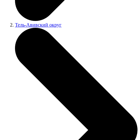
Тель-Авивский округ