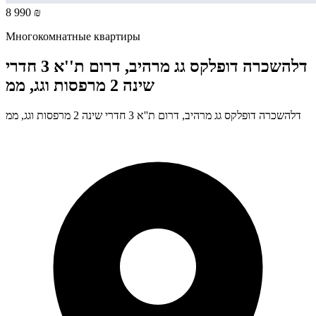
8 990 ₪
Многокомнатные квартиры
דלהשכרה דופלקס גג מרהיב, דרום ת''א 3 חדרי
שינה 2 מרפסות וגג, ממ
דלהשכרה דופלקס גג מרהיב, דרום ת''א 3 חדרי שינה 2 מרפסות וגג, ממ