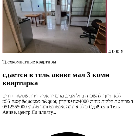
4 000 ₪
Трехкомнатные квартиры
сдается в тель авиве мал 3 комн
квартирка
ללא תיווך. להשכרה בתל אביב, מרכז יד אליה דירת שלושה חדרים
קטנה-55מ&quot;ר ממ&quot;ד מרוהטת חלקית מחיר: 4000שח+פיקדון-
כולל ארנונה אינטרנט וועד טלפון: 0512555000 Сдаётся в Тель
Авиве, центр Яд илиягу...