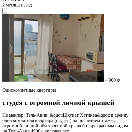
2 месяца назад
4 900 ₪
Однокомнатные квартиры
студея с огромной личной крышей
Не маклер! Тель-Авив, &quot;Шхунат Хатиква&quot; в аренду
одна комнатная квартира (студея ) на последнем этаже с
огромной личной обустроенной крышей с прекрасным видом
на Тель-Авив 4900₪ включая все...