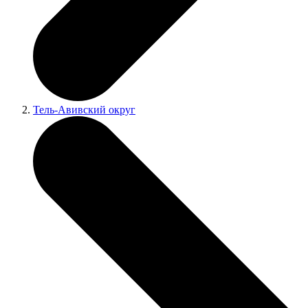
Тель-Авивский округ