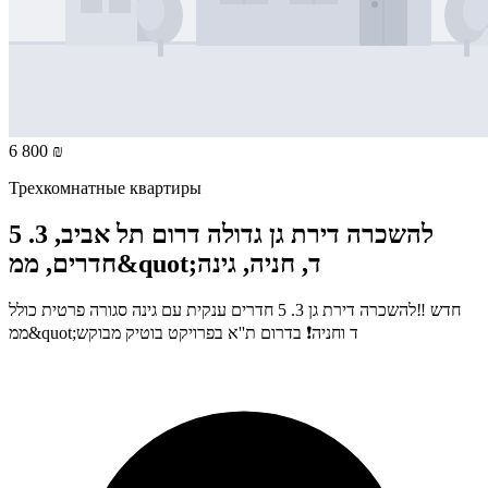
6 800 ₪
Трехкомнатные квартиры
להשכרה דירת גן גדולה דרום תל אביב, 3. 5
חדרים, ממ&quot;ד, חניה, גינה
חדש ‼️להשכרה דירת גן 3. 5 חדרים ענקית עם גינה סגורה פרטית כולל
ממ&quot;ד וחניה❗ בדרום ת''א בפרויקט בוטיק מבוקש