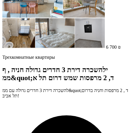
6 700 ₪
Трехкомнатные квартиры
ילהשכרה דירת 3 חדרים גדולה חניה , ף
ממ&quot;ד, 2 מרפסות שמש דרום תל א
להשכרה דירת 3 חדרים גדולה עם ממ&quot;ד , 2 מרפסות וחניה בדרום
תל אביב!