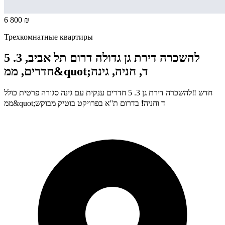
6 800 ₪
Трехкомнатные квартиры
להשכרה דירת גן גדולה דרום תל אביב, 3. 5
חדרים, ממ&quot;ד, חניה, גינה
חדש ‼️להשכרה דירת גן 3. 5 חדרים ענקית עם גינה סגורה פרטית כולל
ממ&quot;ד וחניה❗ בדרום ת''א בפרויקט בוטיק מבוקש