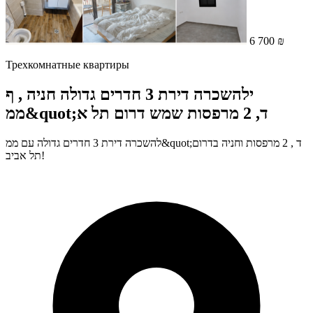
6 700 ₪
Трехкомнатные квартиры
ילהשכרה דירת 3 חדרים גדולה חניה , ף
ממ&quot;ד, 2 מרפסות שמש דרום תל א
להשכרה דירת 3 חדרים גדולה עם ממ&quot;ד , 2 מרפסות וחניה בדרום
תל אביב!