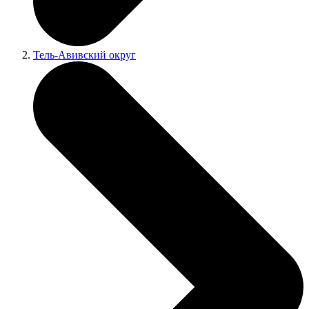
Тель-Авивский округ