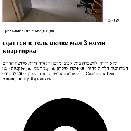
4 000 ₪
Трехкомнатные квартиры
сдается в тель авиве мал 3 комн
квартирка
ללא תיווך. להשכרה בתל אביב, מרכז יד אליה דירת שלושה חדרים
קטנה-55מ&quot;ר ממ&quot;ד מרוהטת חלקית מחיר: 4000שח+פיקדון-
כולל ארנונה אינטרנט וועד טלפון: 0512555000 Сдаётся в Тель
Авиве, центр Яд илиягу...