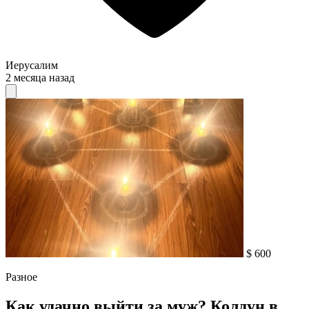
Иерусалим
2 месяца назад
$ 600
Разное
Как удачно выйти за муж? Колдун в