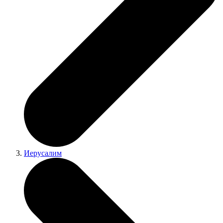
Иерусалим