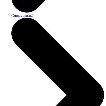
Сниму жильё