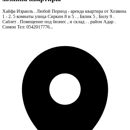
Хайфа Израиль . Любой Период - аренда квартира от Хозяина
1 - 2. 5 комнаты улица Сиркин 8 и 5 . , Бялик 5 , Билу 9 .
Саблет . Помещение под бизнес , и склад . . район Адар .
Симон Тел: 0542017776...