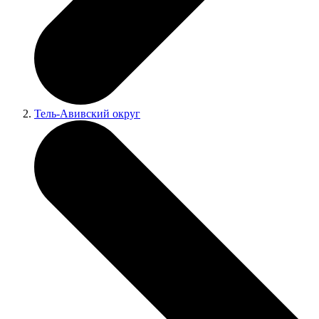
Тель-Авивский округ