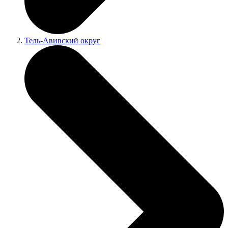
Тель-Авивский округ