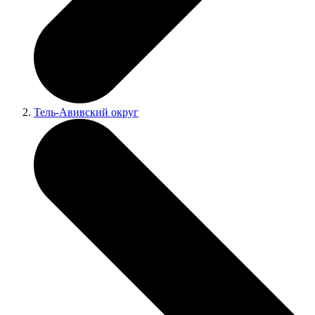
Тель-Авивский округ