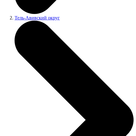
Тель-Авивский округ