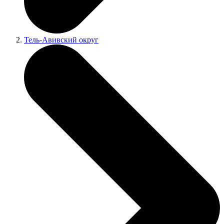
Тель-Авивский округ