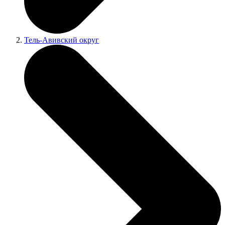
Тель-Авивский округ