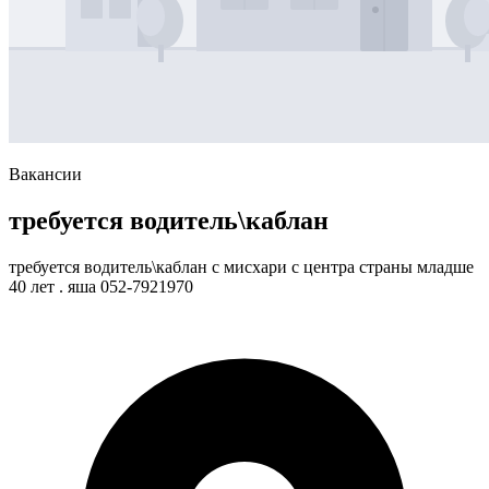
Вакансии
требуется водитель\каблан
требуется водитель\каблан с мисхари с центра страны младше
40 лет . яша 052-7921970