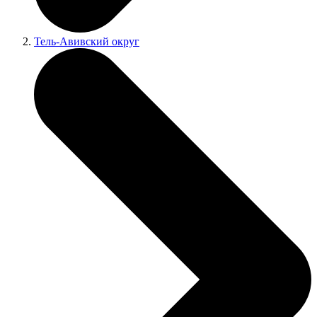
Тель-Авивский округ