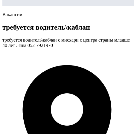
Вакансии
требуется водитель\каблан
требуется водитель\каблан с мисхари с центра страны младше
40 лет . яша 052-7921970