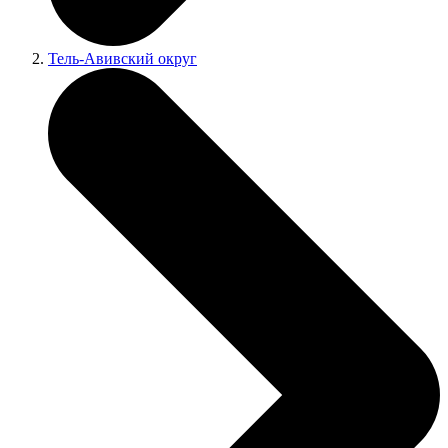
Тель-Авивский округ