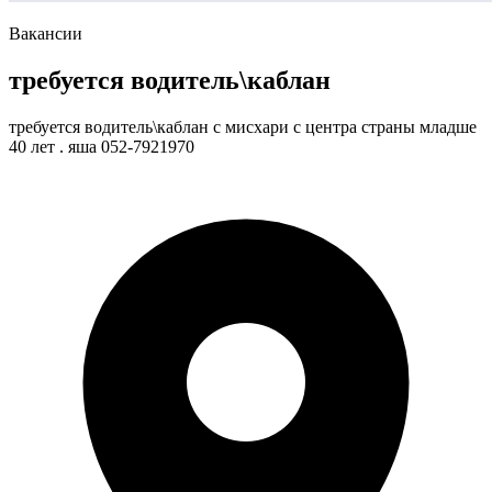
Вакансии
требуется водитель\каблан
требуется водитель\каблан с мисхари с центра страны младше
40 лет . яша 052-7921970