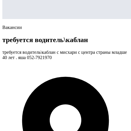
Вакансии
требуется водитель\каблан
требуется водитель\каблан с мисхари с центра страны младше
40 лет . яша 052-7921970