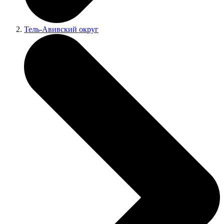
Тель-Авивский округ