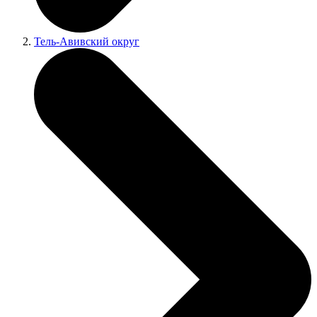
Тель-Авивский округ