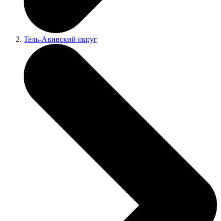
Тель-Авивский округ