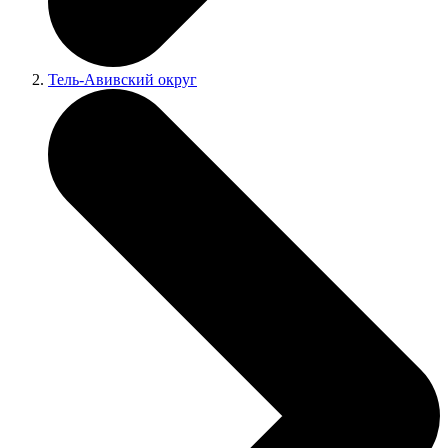
Тель-Авивский округ