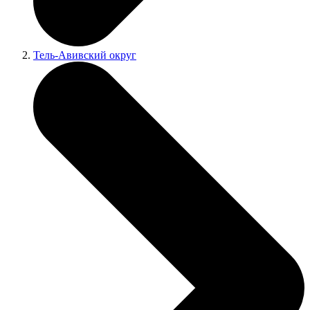
Тель-Авивский округ