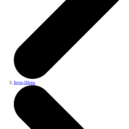
Беэр-Шева