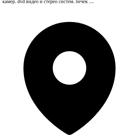
камер. dvd видео и стерео систем. печек ....