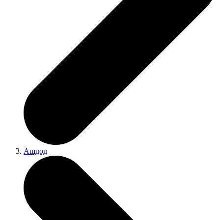
Ашдод