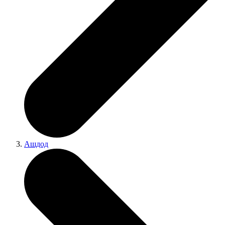
Ашдод