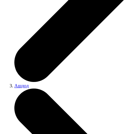
Ашдод