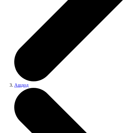
Ашдод