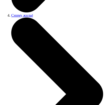
Сниму жильё