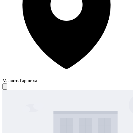
Маалот-Таршиха