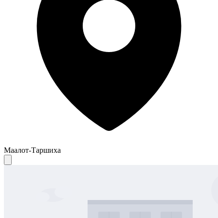
Маалот-Таршиха