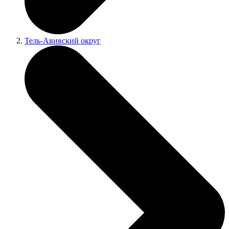
Тель-Авивский округ